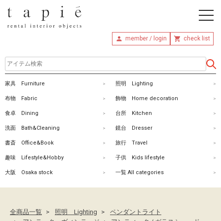
member / login
check list
ホ
家具 Furniture
照明 Lighting
ー
布物 Fabric
飾物 Home decoration
ム
食卓 Dining
台所 Kitchen
洗面 Bath&Cleaning
鏡台 Dresser
商
書斎 Office&Book
旅行 Travel
品
趣味 Lifestyle&Hobby
子供 Kids lifestyle
を
大阪 Osaka stock
一覧 All categories
探
す
全商品一覧
照明 Lighting
ペンダントライト