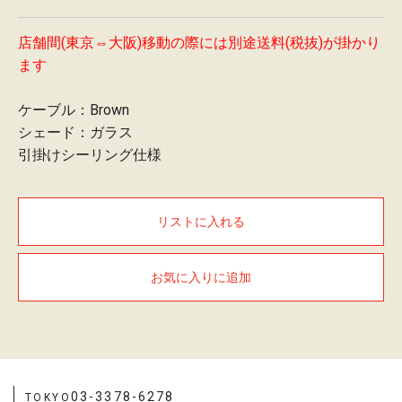
概
要
店舗間(東京⇔大阪)移動の際には別途送料(税抜)が掛かり
お
ます
問
い
ケーブル：Brown
合
わ
シェード：ガラス
せ
引掛けシーリング仕様
採
用
情
リストに入れる
報
お気に入りに追加
03-3378-6278
TOKYO