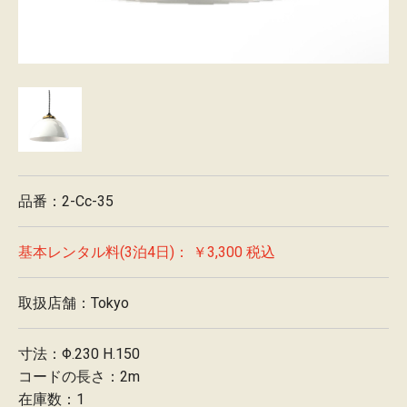
d
店
舗
の
ご
案
内
品番：2-Cc-35
最
基本レンタル料(3泊4日)：
￥3,300
税込
新
情
取扱店舗：Tokyo
報
寸法：Φ.230 H.150
会
コードの長さ：2m
社
在庫数：1