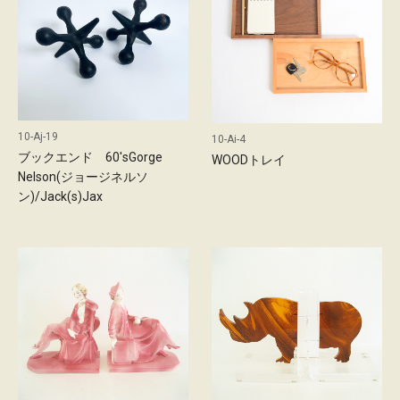
d
店
舗
の
ご
案
10-Aj-19
10-Ai-4
ブックエンド 60'sGorge
WOODトレイ
内
Nelson(ジョージネルソ
ン)/Jack(s)Jax
最
新
情
報
会
社