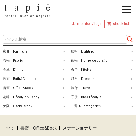
member / login
check list
ホ
家具 Furniture
照明 Lighting
ー
布物 Fabric
飾物 Home decoration
ム
食卓 Dining
台所 Kitchen
洗面 Bath&Cleaning
鏡台 Dresser
商
書斎 Office&Book
旅行 Travel
品
趣味 Lifestyle&Hobby
子供 Kids lifestyle
を
大阪 Osaka stock
一覧 All categories
探
す
全て
|
書斎 Office&Book
|
ステーショナリー