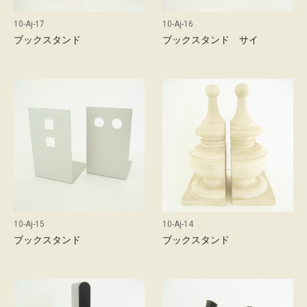
概
要
10-Aj-17
10-Aj-16
ブックスタンド
ブックスタンド サイ
お
問
い
合
わ
せ
採
用
情
報
10-Aj-15
10-Aj-14
ブックスタンド
ブックスタンド