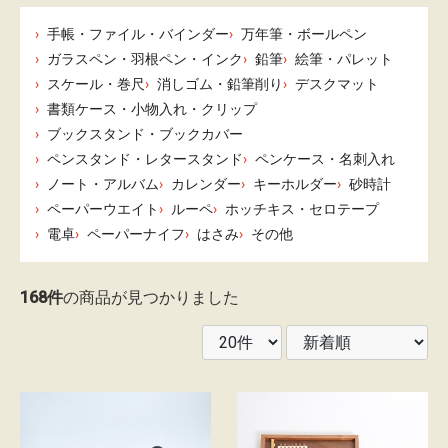
レ
手帳・ファイル・バインダー
万年筆・ボールペン
ン
ガラスペン・羽根ペン・インク
鉛筆
絵筆・パレット
タ
スケール・巻尺
消しゴム・鉛筆削り
デスクマット
ル
書類ケース・小物入れ・クリップ
ブックスタンド・ブックカバー
ガ
ペンスタンド・レタースタンド
ペンケース・名刺入れ
イ
ノート・アルバム
カレンダー
キーホルダー
砂時計
ド
ペーパーウエイト
ルーペ
ホッチキス・セロテープ
電卓
ペーパーナイフ
はさみ
その他
配
168件
の商品が見つかりました
送
に
つ
い
て