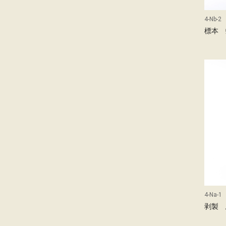
4-Nb-2
標本 
4-Na-1
剥製 