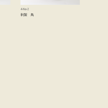
4-Na-2
剥製 鳥