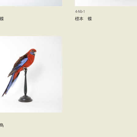
4-Nb-1
蝶
標本 蝶
鳥