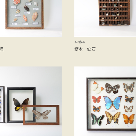
4-Nb-4
貝
標本 鉱石