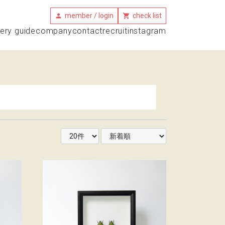
member / login
check list
very guide
company
contact
recruit
instagram