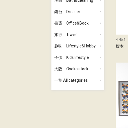
洗面 Bath&Cleaning
鏡台 Dresser
書斎 Office&Book
旅行 Travel
4-Nb-5
趣味 Lifestyle&Hobby
標本 
子供 Kids lifestyle
大阪 Osaka stock
一覧 All categories