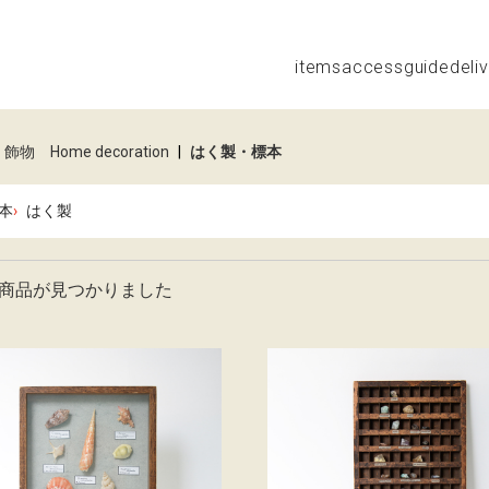
items
access
guide
deli
飾物 Home decoration
|
はく製・標本
本
はく製
商品が見つかりました