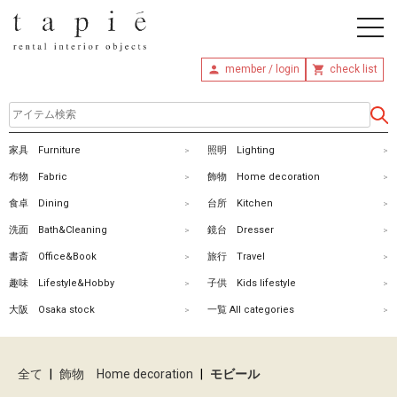
member / login
check list
ホ
家具 Furniture
照明 Lighting
ー
布物 Fabric
飾物 Home decoration
ム
食卓 Dining
台所 Kitchen
洗面 Bath&Cleaning
鏡台 Dresser
商
書斎 Office&Book
旅行 Travel
品
趣味 Lifestyle&Hobby
子供 Kids lifestyle
を
大阪 Osaka stock
一覧 All categories
探
す
全て
|
飾物 Home decoration
|
モビール