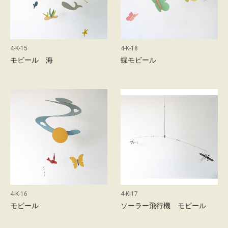
概
要
お
問
4-K-15
4-K-18
い
モビール 海
蝶モビール
合
わ
せ
採
用
情
報
4-K-16
4-K-17
モビール
ソーラー飛行機 モビール