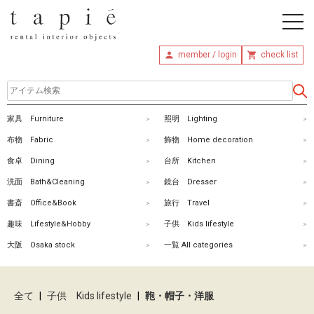
member / login
check list
ホ
家具 Furniture
照明 Lighting
ー
布物 Fabric
飾物 Home decoration
ム
食卓 Dining
台所 Kitchen
洗面 Bath&Cleaning
鏡台 Dresser
商
書斎 Office&Book
旅行 Travel
品
趣味 Lifestyle&Hobby
子供 Kids lifestyle
を
大阪 Osaka stock
一覧 All categories
探
す
全て
|
子供 Kids lifestyle
|
鞄・帽子・洋服