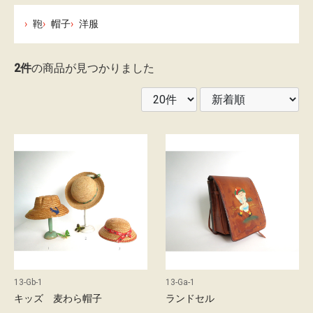
レ
鞄
帽子
洋服
ン
タ
2件
の商品が見つかりました
ル
ガ
イ
ド
配
送
に
つ
い
13-Gb-1
13-Ga-1
て
キッズ 麦わら帽子
ランドセル