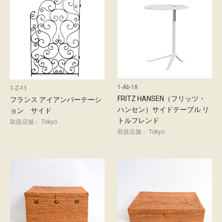
概
要
お
問
い
合
わ
せ
1-Ab-18
1-Z-11
FRITZ HANSEN（フリッツ・
フランス アイアンパーテーシ
採
ハンセン）サイドテーブル リ
用
ョン サイド
トルフレンド
情
取扱店舗： Tokyo
報
取扱店舗： Tokyo