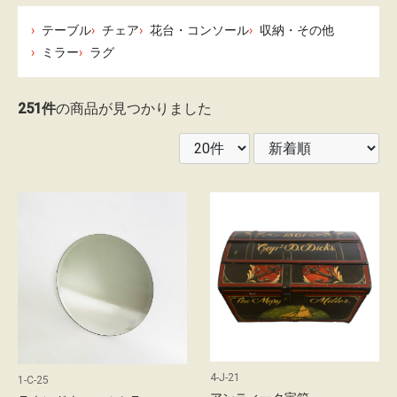
レ
テーブル
チェア
花台・コンソール
収納・その他
ン
ミラー
ラグ
タ
ル
251件
の商品が見つかりました
ガ
イ
ド
配
送
に
つ
い
て
4-J-21
1-C-25