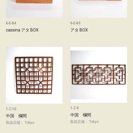
l
6-E-84
6-E-83
cassina アタ BOX
アタ BOX
s
c
1-Z-9
1-Z-10
中国 欄間
中国 欄間
取扱店舗： Tokyo
取扱店舗： Tokyo