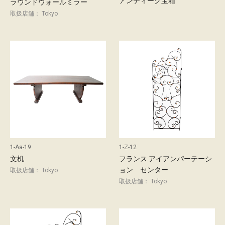
アンティーク宝箱
ラウンドウォールミラー
d
取扱店舗： Tokyo
店
舗
の
ご
案
内
最
新
1-Aa-19
1-Z-12
情
文机
フランス アイアンパーテーシ
ョン センター
取扱店舗： Tokyo
報
取扱店舗： Tokyo
会
社