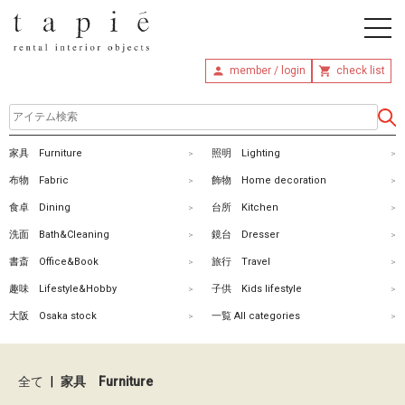
member / login
check list
ホ
家具 Furniture
照明 Lighting
ー
布物 Fabric
飾物 Home decoration
ム
食卓 Dining
台所 Kitchen
洗面 Bath&Cleaning
鏡台 Dresser
商
書斎 Office&Book
旅行 Travel
品
趣味 Lifestyle&Hobby
子供 Kids lifestyle
を
大阪 Osaka stock
一覧 All categories
探
す
全て
|
家具 Furniture