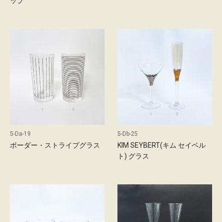
ップ
d
店
舗
の
ご
案
内
最
5-Da-19
5-Db-25
新
ボーダー・ストライプグラス
KIM SEYBERT(キム セイベル
情
ト) グラス
報
会
社