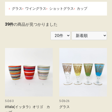
レ
グラス
ワイングラス
ショットグラス
カップ
ン
タ
39件
の商品が見つかりました
ル
ガ
イ
ド
配
送
に
つ
い
5-Dd-3
5-Db-26
て
iittala(イッタラ）オリゴ カ
グラス