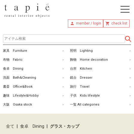
member / login
check list
ホ
家具 Furniture
照明 Lighting
ー
布物 Fabric
飾物 Home decoration
ム
食卓 Dining
台所 Kitchen
洗面 Bath&Cleaning
鏡台 Dresser
商
書斎 Office&Book
旅行 Travel
品
趣味 Lifestyle&Hobby
子供 Kids lifestyle
を
大阪 Osaka stock
一覧 All categories
探
す
全て
|
食卓 Dining
|
グラス・カップ