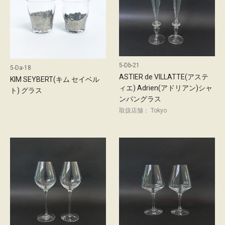
概
要
お
問
い
合
5-Db-21
5-Da-18
わ
ASTIER de VILLATTE(アステ
KIM SEYBERT(キム セイベル
せ
ィエ) Adrien(アドリアン)シャ
ト) グラス
ンパングラス
採
取扱店舗： Tokyo
用
情
報