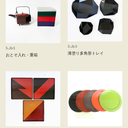
d
店
舗
の
ご
案
5-Jb-3
5-Jb-5
内
漆塗り多角形トレイ
おとそ入れ・重箱
最
新
情
報
会
社