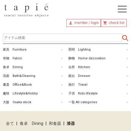
member / login
check list
ホ
家具 Furniture
照明 Lighting
ー
布物 Fabric
飾物 Home decoration
ム
食卓 Dining
台所 Kitchen
洗面 Bath&Cleaning
鏡台 Dresser
商
書斎 Office&Book
旅行 Travel
品
趣味 Lifestyle&Hobby
子供 Kids lifestyle
を
大阪 Osaka stock
一覧 All categories
探
す
全て
|
食卓 Dining
|
和食器
|
漆器