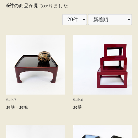
6件
の商品が見つかりました
レ
ン
タ
ル
ガ
イ
ド
配
送
5-Jb-7
5-Jb-6
に
お膳・お椀
お膳
つ
い
て