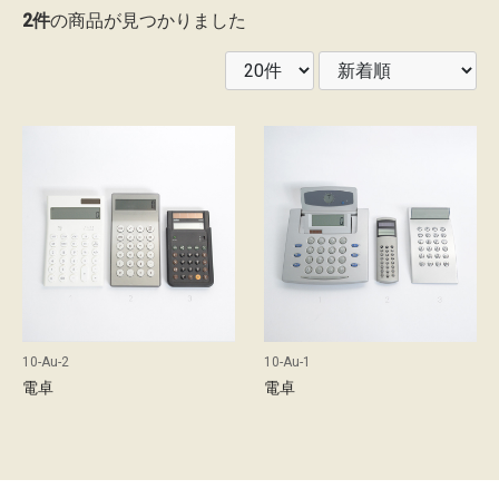
2件
の商品が見つかりました
レ
ン
タ
ル
ガ
イ
ド
配
送
10-Au-2
10-Au-1
に
電卓
電卓
つ
い
て