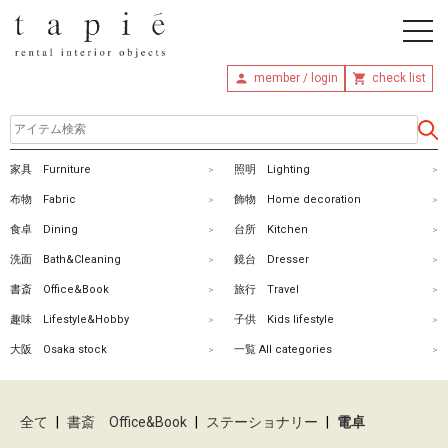
member / login
check list
ホ
家具 Furniture
照明 Lighting
ー
布物 Fabric
飾物 Home decoration
ム
食卓 Dining
台所 Kitchen
洗面 Bath&Cleaning
鏡台 Dresser
商
書斎 Office&Book
旅行 Travel
品
趣味 Lifestyle&Hobby
子供 Kids lifestyle
を
大阪 Osaka stock
一覧 All categories
探
す
全て
|
書斎 Office&Book
|
ステーショナリー
|
電卓