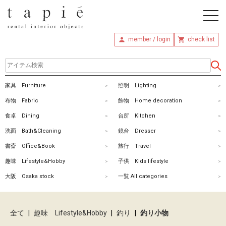
member / login
check list
ホ
家具 Furniture
照明 Lighting
ー
布物 Fabric
飾物 Home decoration
ム
食卓 Dining
台所 Kitchen
洗面 Bath&Cleaning
鏡台 Dresser
商
書斎 Office&Book
旅行 Travel
品
趣味 Lifestyle&Hobby
子供 Kids lifestyle
を
大阪 Osaka stock
一覧 All categories
探
す
全て
|
趣味 Lifestyle&Hobby
|
釣り
|
釣り小物