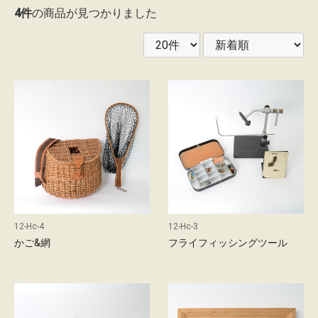
4件
の商品が見つかりました
レ
ン
タ
ル
ガ
イ
ド
配
送
12-Hc-4
12-Hc-3
に
かご&網
フライフィッシングツール
つ
い
て