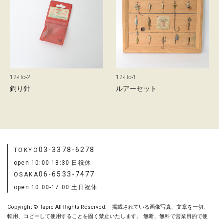
d
店
舗
の
ご
案
12-Hc-2
12-Hc-1
内
釣り針
ルアーセット
最
新
03-3378-6278
TOKYO
情
open 10:00-18:30 日祝休
報
06-6533-7477
OSAKA
open 10:00-17:00 土日祝休
会
Copyright © Tapié All Rights Reserved. 掲載されている画像写真、文章を一切、
社
転用、コピーして使用することを固く禁止いたします。 無断、無料で営業目的で使