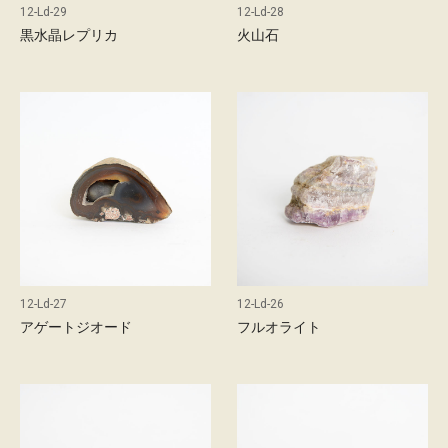
概
12-Ld-29
12-Ld-28
要
黒水晶レプリカ
火山石
お
問
い
合
わ
せ
採
用
情
報
12-Ld-27
12-Ld-26
アゲートジオード
フルオライト