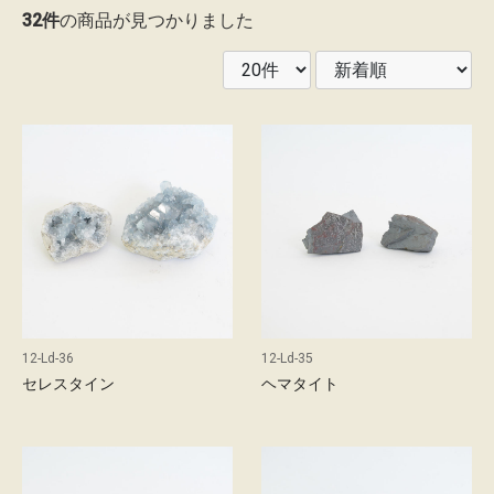
32件
の商品が見つかりました
レ
ン
タ
ル
ガ
イ
ド
配
送
12-Ld-36
12-Ld-35
に
セレスタイン
ヘマタイト
つ
い
て