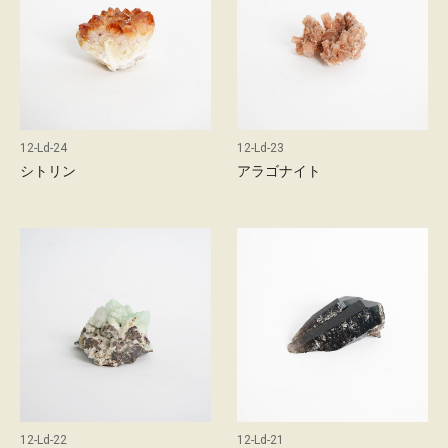
l
12-Ld-24
12-Ld-23
s
シトリン
アラゴナイト
c
12-Ld-22
12-Ld-21