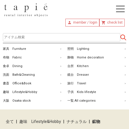
member / login
check list
ホ
家具 Furniture
照明 Lighting
ー
布物 Fabric
飾物 Home decoration
ム
食卓 Dining
台所 Kitchen
洗面 Bath&Cleaning
鏡台 Dresser
商
書斎 Office&Book
旅行 Travel
品
趣味 Lifestyle&Hobby
子供 Kids lifestyle
を
大阪 Osaka stock
一覧 All categories
探
す
全て
|
趣味 Lifestyle&Hobby
|
ナチュラル
|
鉱物