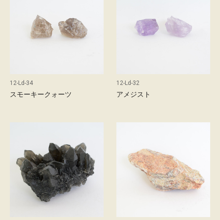
d
店
舗
の
ご
案
12-Ld-34
12-Ld-32
内
スモーキークォーツ
アメジスト
最
新
情
報
会
社