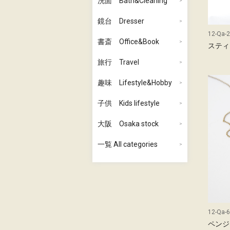
洗面 Bath&Cleaning
鏡台 Dresser
12-Qa-2
書斎 Office&Book
スティ
旅行 Travel
趣味 Lifestyle&Hobby
子供 Kids lifestyle
大阪 Osaka stock
一覧 All categories
12-Qa-6
ペンジ