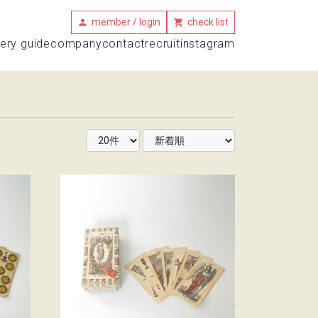
member / login
check list
very guide
company
contact
recruit
instagram