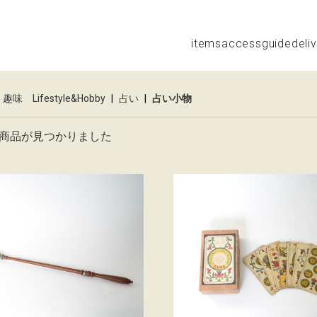
items
access
guide
deli
趣味 Lifestyle&Hobby
|
占い
|
占い小物
商品が見つかりました