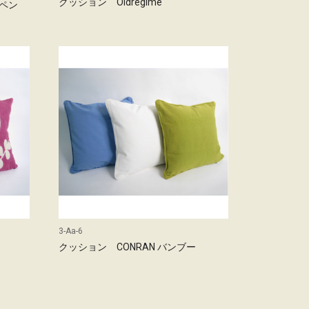
クッション Oldregime
ッペン
3-Aa-6
クッション CONRAN バンブー