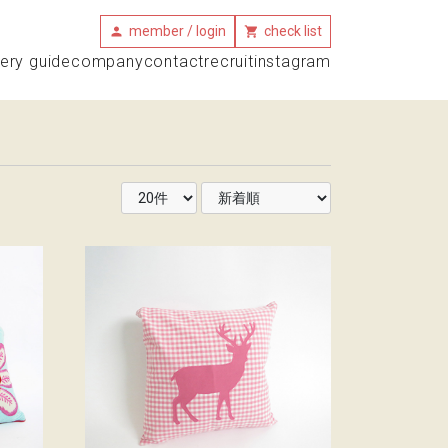
member / login
check list
very guide
company
contact
recruit
instagram