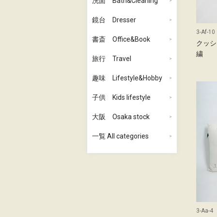
洗面 Bath&Cleaning
鏡台 Dresser
3-Af-10
書斎 Office&Book
クッシ
繍
旅行 Travel
趣味 Lifestyle&Hobby
子供 Kids lifestyle
大阪 Osaka stock
一覧 All categories
3-Aa-4