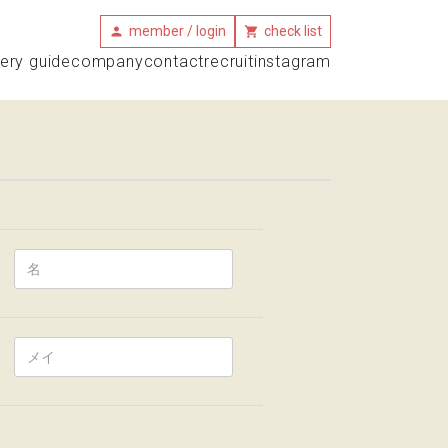
member / login
check list
very guide
company
contact
recruit
instagram