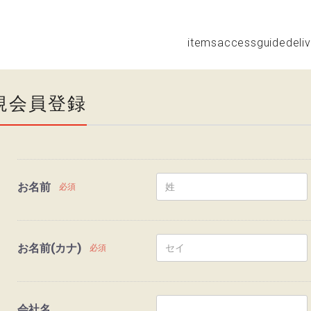
items
access
guide
deli
規会員登録
お名前
必須
お名前(カナ)
必須
会社名