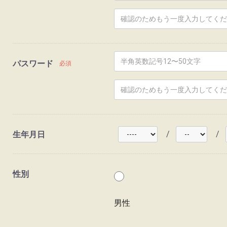
パスワード
必須
/
/
生年月日
性別
男性