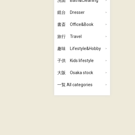
洗面 Bath&Cleaning
鏡台 Dresser
書斎 Office&Book
旅行 Travel
趣味 Lifestyle&Hobby
子供 Kids lifestyle
大阪 Osaka stock
一覧 All categories