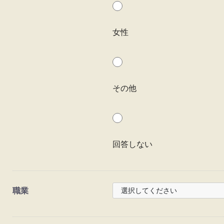
女性
その他
回答しない
職業